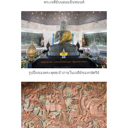
พระเจดีย์บนดอยอินทนนท์
รูปปั้นของพระพุทธเจ้าภายในเจดีย์ของกษัตริย์