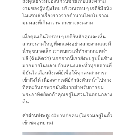
ถึงคุณธรรมของนักรบชายไทยและความ
งามของผู้หญิงไทย บริเวณรอบ ๆ เจดีย์มีผนัง
โมเสกเล่าเรื่องราวจากตำนานไทยโบราณ
มุมมองที่เกินกว่าพวกเขาจะงดงาม
เมื่อคุณเดินไปรอบ ๆ เจดีย์หลักคุณจะเห็น
สวนขนาดใหญ่ที่ตกแต่งอย่างสวยงามและมี
น้ำพุขนาดเล็ก เราพบสวนที่ทำจากกะหล่ำ
ปลี (ฉันคิดว่า) นอกจากนี้เรายังพบรูปปั้นช้าง
มากมายในหลายตำแหน่งและทั่วทุกสถานที่
มีบันไดเลื่อนถึงเจดีย์เพื่อให้ทุกคนสามารถ
เข้าถึงได้ เนื่องจากเจดีย์กำลังหันหน้าไปทาง
ทิศตะวันตกพวกมันดีมากสำหรับการชม
พระอาทิตย์ตกถ้าคุณอยู่ในสวนในตอนกลาง
คืน
ค่าผ่านประตู:
40บาทต่อคน (ไม่รวมอยู่ในตั๋ว
เข้าชมอุทยาน)