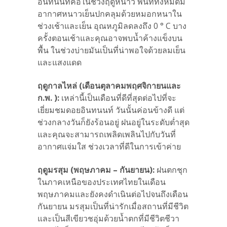
อินทนนท์คือในช่วงฤดูหนาว พื้นที่ทั้งหมดมี
อากาศหนาวเย็นปกคลุมด้วยหมอกหนาใน
ช่วงเช้าและเย็น อุณหภูมิลดลงถึง 0 ° C บาง
ครั้งตอนเช้าและคุณอาจพบน้ำค้างแข็งบน
พื้น ในช่วงบ่ายมันเป็นที่น่าพอใจด้วยลมเย็น
และแสงแดด
ฤดูกาลไหล่ (เดือนตุลาคมพฤศจิกายนและ
ก.พ. ):
เหล่านี้เป็นเดือนที่ดีที่สุดต่อไปที่จะ
เยี่ยมชมดอยอินทนนท์ วันนั้นค่อนข้างดี แต่
ช่วงกลางวันก็ยังร้อนอยู่ ฝนอยู่ในระดับต่ำสุด
และคุณจะสามารถเพลิดเพลินไปกับวันที่
อากาศแจ่มใส ช่วงเวลาที่ดีในการเข้าค่าย
ฤดูมรสุม (พฤษภาคม – กันยายน):
ฝนตกชุก
ในภาคเหนือของประเทศไทยในเดือน
พฤษภาคมและยังคงดำเนินต่อไปจนถึงเดือน
กันยายน มรสุมเป็นที่น่ารักเมื่อสถานที่มีชีวิต
และเป็นสีเขียวชอุ่มด้วยน้ำตกที่มีชีวิตชีวา