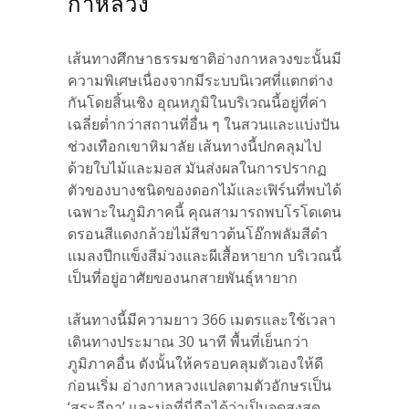
กาหลวง
เส้นทางศึกษาธรรมชาติอ่างกาหลวงขะนั้นมี
ความพิเศษเนื่องจากมีระบบนิเวศที่แตกต่าง
กันโดยสิ้นเชิง อุณหภูมิในบริเวณนี้อยู่ที่ค่า
เฉลี่ยต่ำกว่าสถานที่อื่น ๆ ในสวนและแบ่งปัน
ช่วงเทือกเขาหิมาลัย เส้นทางนี้ปกคลุมไป
ด้วยใบไม้และมอส มันส่งผลในการปรากฏ
ตัวของบางชนิดของดอกไม้และเฟิร์นที่พบได้
เฉพาะในภูมิภาคนี้ คุณสามารถพบโรโดเดน
ดรอนสีแดงกล้วยไม้สีขาวต้นโอ๊กพลัมสีดำ
แมลงปีกแข็งสีม่วงและผีเสื้อหายาก บริเวณนี้
เป็นที่อยู่อาศัยของนกสายพันธุ์หายาก
เส้นทางนี้มีความยาว 366 เมตรและใช้เวลา
เดินทางประมาณ 30 นาที พื้นที่เย็นกว่า
ภูมิภาคอื่น ดังนั้นให้ครอบคลุมตัวเองให้ดี
ก่อนเริ่ม อ่างกาหลวงแปลตามตัวอักษรเป็น
‘สระอีกา’ และบ่อที่นี่ถือได้ว่าเป็นจุดสูงสุด